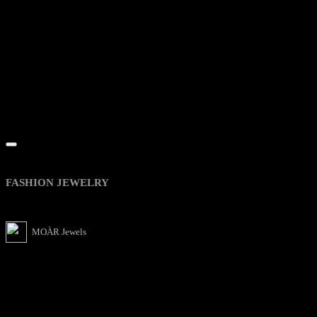
Quick View
FASHION JEWELRY
About MOÀR Jewels
MOÀR Jewels