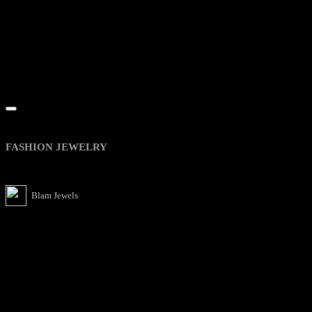
Quick View
FASHION JEWELRY
About BLAM Jewels
Blam Jewels