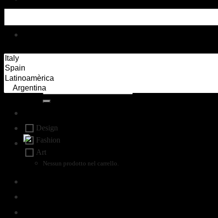
Exhibitions
Contacts
Paese
Cerca:
Categorie
Accedi
Design
Fashion
Art
Nessun prodotto nel carrello.
tag