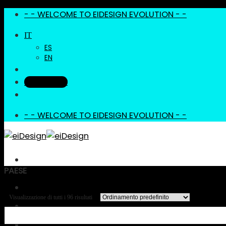
Vai
- - WELCOME TO EIDESIGN EVOLUTION - -
al
IT
contenuto
ES
EN
Newsletter
- - WELCOME TO EIDESIGN EVOLUTION - -
PAESE
FILTRO
About
Visualizzazione di tutti i 96 risultati
Projects
Creators