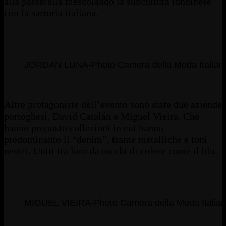
alla passerella mescolando la subcultura londinese
con la sartoria italiana.
JORDAN LUNA-Photo Camera della Moda Italian
Altre protagoniste dell’evento sono state due aziende
portoghesi, David Catalán e Miguel Vieira. Che
hanno proposto collezioni in cui hanno
predominanto il “denim”, trame metalliche e toni
neutri. Uniti tra loro da tocchi di colore come il blu.
MIGUEL VIEIRA-Photo Camera della Moda Italia