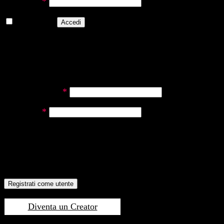
Richiesto
Password
*
Ricordami
Accedi
Password dimenticata?
REGISTRATI COME UTENTE
Richiesto
Indirizzo email
*
Richiesto
Password
*
"Cliccando su ‘Iscriviti’, dichiari che hai letto e che accetti
il nostri
Termini e Condizioni per l'Utente.
Consulta la
nostra
Informativa Privacy
per informazioni sul
trattamento dei tuoi dati personali."
Registrati come utente
Diventa un Creator