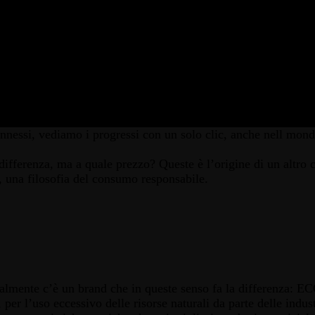
1
DA
EDESIGN EDITORIAL
nnessi, vediamo i progressi con un solo clic, anche nell mo
ifferenza, ma a quale prezzo? Queste è l’origine di un altro c
, una filosofia del consumo responsabile.
nalmente c’è un brand che in queste senso fa la differenza: 
per l’uso eccessivo delle risorse naturali da parte delle indus