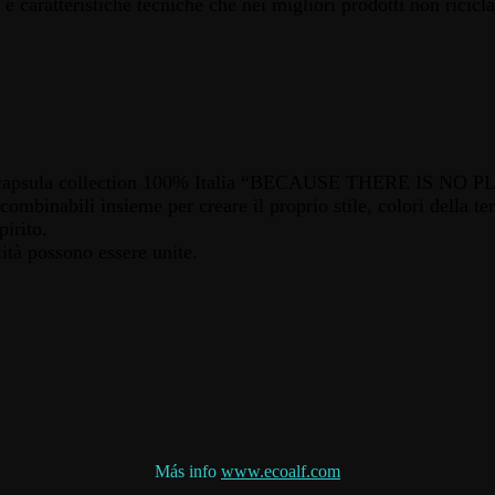
 e caratteristiche tecniche che nei migliori prodotti non ricicla
la capsula collection 100% Italia “BECAUSE THERE IS NO PLA
pi combinabili insieme per creare il proprio stile, colori della 
pirito.
ità possono essere unite.
Más info
www.ecoalf.com