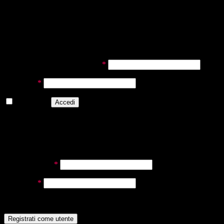
Accedi
Newsletter
ACCEDI
Richiesto
Nome utente o indirizzo email
*
Richiesto
Password
*
Ricordami
Accedi
Password dimenticata?
REGISTRATI COME UTENTE
Richiesto
Indirizzo email
*
Richiesto
Password
*
"Cliccando su ‘Iscriviti’, dichiari che hai letto e che accetti il nostri
Ter
Registrati come utente